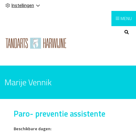
Instellingen
MENU
Hoofdmenu
Marije Vennik
Paro- preventie assistente
Beschikbare dagen: