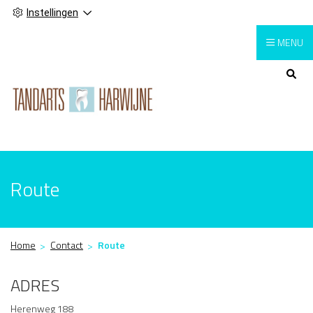
Instellingen
MENU
Hoofdmenu
Route
Home
Contact
Route
ADRES
Herenweg 188