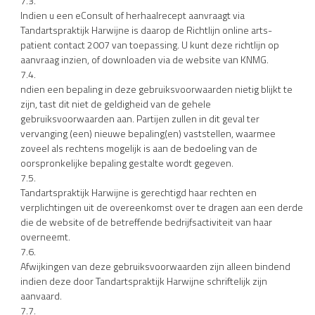
7.3.
Indien u een eConsult of herhaalrecept aanvraagt via
Tandartspraktijk Harwijne is daarop de Richtlijn online arts-
patient contact 2007 van toepassing. U kunt deze richtlijn op
aanvraag inzien, of downloaden via de website van KNMG.
7.4.
ndien een bepaling in deze gebruiksvoorwaarden nietig blijkt te
zijn, tast dit niet de geldigheid van de gehele
gebruiksvoorwaarden aan. Partijen zullen in dit geval ter
vervanging (een) nieuwe bepaling(en) vaststellen, waarmee
zoveel als rechtens mogelijk is aan de bedoeling van de
oorspronkelijke bepaling gestalte wordt gegeven.
7.5.
Tandartspraktijk Harwijne is gerechtigd haar rechten en
verplichtingen uit de overeenkomst over te dragen aan een derde
die de website of de betreffende bedrijfsactiviteit van haar
overneemt.
7.6.
Afwijkingen van deze gebruiksvoorwaarden zijn alleen bindend
indien deze door Tandartspraktijk Harwijne schriftelijk zijn
aanvaard.
7.7.