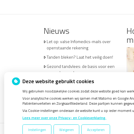
Nieuws
Ho
m
Let op: valse Infomedics-mails over
openstaande rekening
Tanden bleken? Laat het veilig doen!
Gezond tandvlees: de basis voor een
gezonde mond
Deze website gebruikt cookies
Naar de tandarts in het buitenland?
Wees op je hoede!
Wij gebruiken noodzakelijke cookies zodat deze website goed kan werk
(Mond)zorgkosten gemaakt in 2025?
Voor analytische cookies werken wij samen met Matomo en Google Analy
Patiëntenvertellen en ZorgkaartNederland. Deze partijen kunnen gegev
Check of die aftrekbaar zijn
Via Cookie-instellingen onderaan de website kunt u op ieder moment 
Lees meer over onze Privacy- en Cookieverklaring.
Instellingen
Weigeren
Accepteren
Uw Zorg Online
|
Beheer