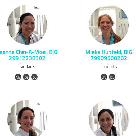
eanne Chin-A-Moei, BIG
Mieke Hunfeld, BIG
29912238302
79909500202
Tandarts
Tandarts
Ma
Di
Do
Wo
Do