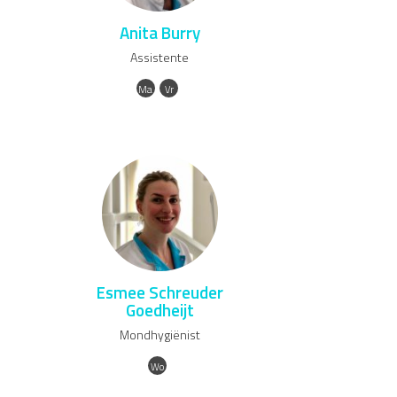
Anita Burry
Assistente
Ma
Vr
Esmee Schreuder
Goedheijt
Mondhygiënist
Wo