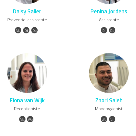
Daisy Salier
Penina Jordens
Preventie-assistente
Assistente
Ma
Di
Do
Di
Do
Fiona van Wijk
Zhori Saleh
Receptioniste
Mondhygiënist
Ma
Wo
Wo
Vr