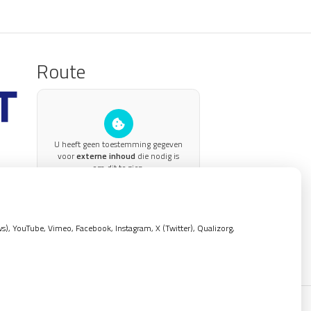
Route
U heeft geen toestemming gegeven
voor
externe inhoud
die nodig is
om dit te zien.
Cookie-instellingen wijzigen
, YouTube, Vimeo, Facebook, Instagram, X (Twitter), Qualizorg,
Privacy verklaring
|
Cookie-instellingen
|