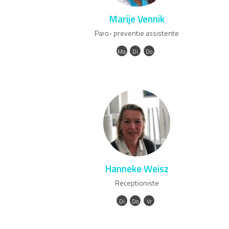
Marije Vennik
Paro- preventie assistente
Ma
Di
Do
Hanneke Weisz
Receptioniste
Di
Do
Vr