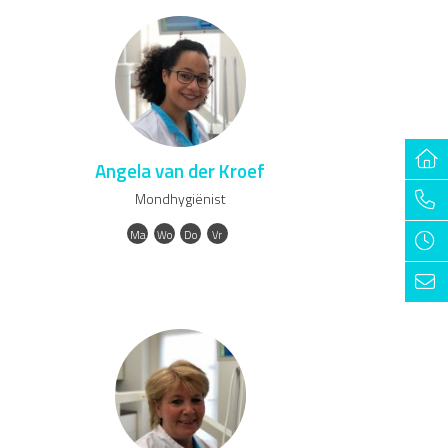
Angela van der Kroef
Mondhygiënist
Ma
Wo
Do
Vr