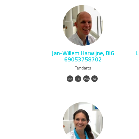
Jan-Willem Harwijne, BIG
L
69053758702
Tandarts
Ma
Di
Wo
Vr