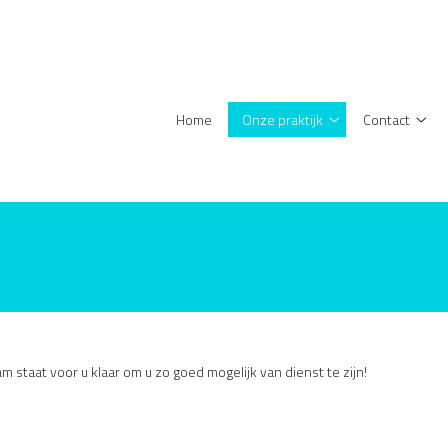
enu
Home
Onze praktijk
Contact
Onze
Cont
praktijk
sub
submenu
m staat voor u klaar om u zo goed mogelijk van dienst te zijn!