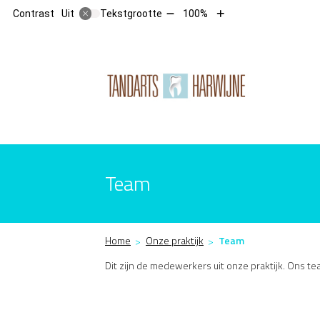
Tekst
Tekst
Contrast
Tekstgrootte
100%
Uit
verkleinen
vergroten
met
met
10%
10%
Hoofdm
Team
Home
Onze praktijk
Team
Dit zijn de medewerkers uit onze praktijk. Ons tea