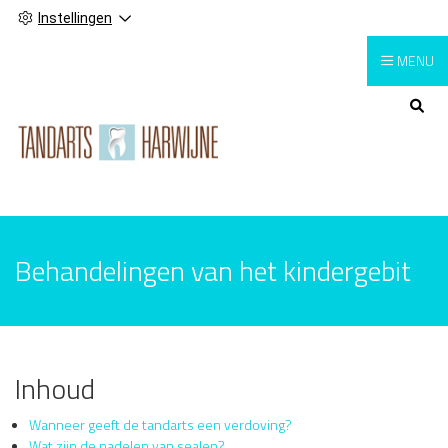
Instellingen
MENU
Hoofdmenu
Behandelingen van het kindergebit
Inhoud
Wanneer geeft de tandarts een verdoving?
Wat zijn de nadelen van sealen?