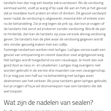
tandarts kan dan nog een beetje extra verdoven. Als de verdoving
eenmaal werkt, voelt je wang of lip vaak dik aan en heb je het gevoel
dat je moeilijker kunt praten en eten of drinken. Dit gevoel verdwijnt
weer nadat de verdoving is uitgewerkt, meestal één of enkele uren
na de behandeling. Zie je erg tegen de prik op, dan kun je vragen of
de tandarts het eerst wil proberen zonder verdoving. Wordt de pijn
te hinderlijk, dan kan de tandarts op jouw verzoek alsnog verdoving
geven. De tandarts kan de plek waar de verdoving gegeven wordt
iets minder gevoelig maken met een zalfje.
Sommige tandartsen werken met lachgas. Lachgas veroorzaakt een
gevoel van ontspanning en neemt daardoor veel angstgevoel weg.
Het lachgas wordt toegediend via een neuskapje. Je moet dan ook
goed door je neus in- en uitademen. Lachgas mag overigens niet
worden gebruikt in de eerste drie maanden van een zwangerschap.
En je mag pas een half uur na behandeling met lachgas weer
deelnemen aan het verkeer. Als jouw tandarts geen lachgas gebruikt,
kun je vragen of hij je wil doorverwijzen naar een tandarts die dat
wel toepast.
Wat zijn de nadelen van sealen?