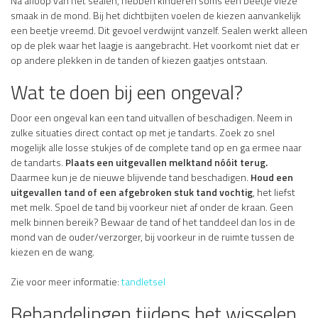
Na afloop van het sealen, hebben kinderen soms een beetje vieze
smaak in de mond. Bij het dichtbijten voelen de kiezen aanvankelijk
een beetje vreemd. Dit gevoel verdwijnt vanzelf. Sealen werkt alleen
op de plek waar het laagje is aangebracht. Het voorkomt niet dat er
op andere plekken in de tanden of kiezen gaatjes ontstaan.
Wat te doen bij een ongeval?
Door een ongeval kan een tand uitvallen of beschadigen. Neem in
zulke situaties direct contact op met je tandarts. Zoek zo snel
mogelijk alle losse stukjes of de complete tand op en ga ermee naar
de tandarts.
Plaats een uitgevallen melktand nóóit terug.
Daarmee kun je de nieuwe blijvende tand beschadigen.
Houd een
uitgevallen tand of een afgebroken stuk tand vochtig
, het liefst
met melk. Spoel de tand bij voorkeur niet af onder de kraan. Geen
melk binnen bereik? Bewaar de tand of het tanddeel dan los in de
mond van de ouder/verzorger, bij voorkeur in de ruimte tussen de
kiezen en de wang.
Zie voor meer informatie:
tandletsel
Behandelingen tijdens het wisselen